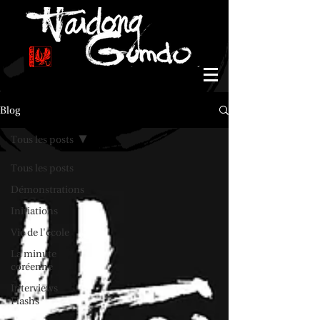
Blog
Tous les posts
Tous les posts
Démonstrations
Initiations
Vie de l'école
La minute
coréenne
Interviews
Flashs