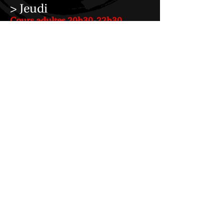
> Jeudi
Cours adultes 20h30-22h30
Gymnase Léon Biancotto
Salle de gymnastique
5, avenue du cimetière des
Batignolles
75017 Paris
*Informations complémentaires