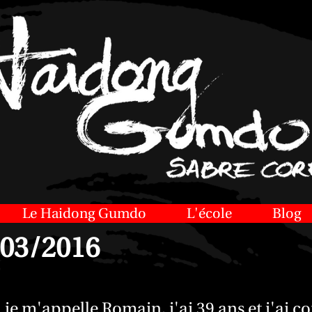
Le Haidong Gumdo
L'école
Blog
/03/2016
 je m'appelle Romain, j'ai 39 ans et j'ai 